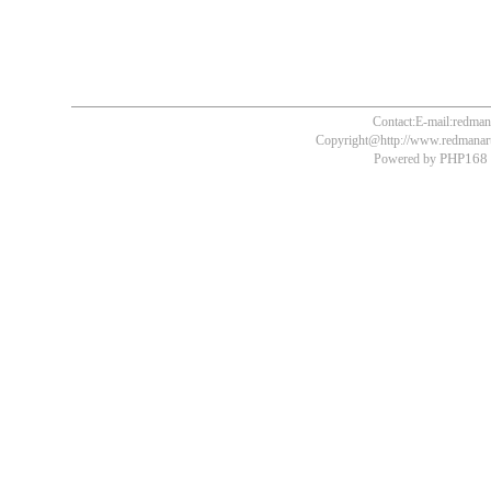
Contact:E-mail:redm
Copyright@http://www.redmanart.
PHP168 
Powered by