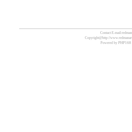
Contact:E-mail:redm
Copyright@http://www.redmanart.
PHP168 
Powered by