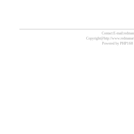
Contact:E-mail:redm
Copyright@http://www.redmanart.
PHP168 
Powered by