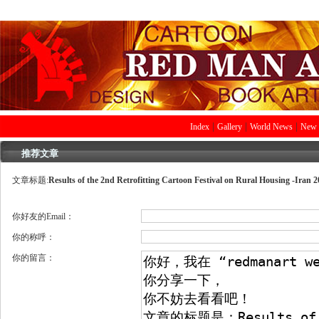
|
|
|
Index
Gallery
World News
New 
推荐文章
文章标题:
Results of the 2nd Retrofitting Cartoon Festival on Rural Housing -Iran 2
你好友的Email：
你的称呼：
你的留言：