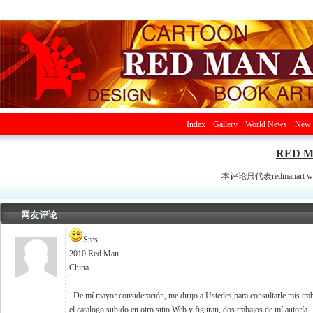
|
|
|
Index
Gallery
World News
New 
RED M
本评论只代表redmanart 
网友评论
Sres.
2010 Red Man
China.
De mí mayor consideración, me dirijo a Ustedes,para consultarle mís tra
el catalogo subido en otro sitio Web y figuran, dos trabajos de mí autoría.