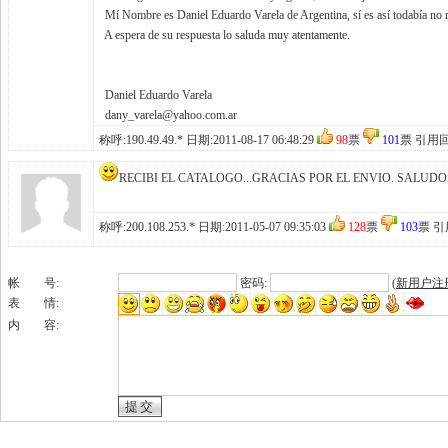
Mí Nombre es Daniel Eduardo Varela de Argentina, sí es así todabía no 
A espera de su respuesta lo saluda muy atentamente.
Daniel Eduardo Varela
dany_varela@yahoo.com.ar
称呼:
190.49.49.*
日期:2011-08-17 06:48:29
98
票
101
票
引用
RECIBI EL CATALOGO...GRACIAS POR EL ENVIO. SALUD
称呼:
200.108.253.*
日期:2011-05-07 09:35:03
128
票
103
票
引
帐 号:
密码:
(
新用户注
表 情:
内 容: